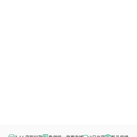
7-11 貨到付款
免用統一發票收據
2日出貨
新品保證