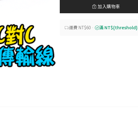
加入購物車
運費 NT$60
・
滿 NT${threshold