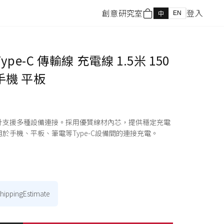
創意研究室
登入
EN
中
ype-C 傳輸線 充電線 1.5米 150
 手機 平板
雙公頭設計支援多種設備連接。採用優質線材內芯，提供穩定充電
於手機、平板、筆電等Type-C設備間的連接充電。
shippingEstimate