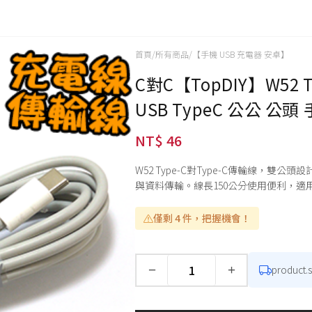
首頁
/
所有商品
/
【手機 USB 充電器 安卓】
C對C【TopDIY】W52 T
USB TypeC 公公 公頭
NT$ 46
W52 Type-C對Type-C傳輸線，
與資料傳輸。線長150公分使用便利，適用
僅剩 4 件，把握機會！
−
+
product.
數量