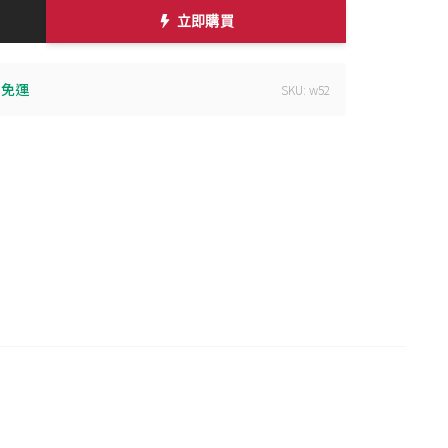
立即購買
} 免運
SKU: w52