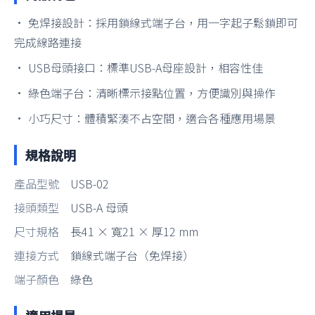
• 免焊接設計：採用鎖線式端子台，用一字起子鬆鎖即可
完成線路連接
• USB母頭接口：標準USB-A母座設計，相容性佳
• 綠色端子台：清晰標示接點位置，方便識別與操作
• 小巧尺寸：體積緊湊不占空間，適合各種應用場景
規格說明
產品型號
USB-02
接頭類型
USB-A 母頭
尺寸規格
長41 × 寬21 × 厚12 mm
連接方式
鎖線式端子台（免焊接）
端子顏色
綠色