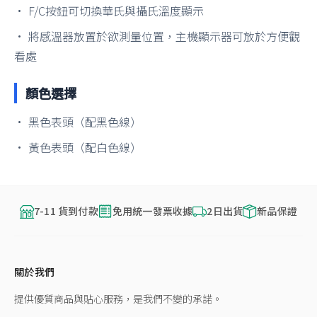
• F/C按鈕可切換華氏與攝氏溫度顯示
• 將感溫器放置於欲測量位置，主機顯示器可放於方便觀
看處
顏色選擇
• 黑色表頭（配黑色線）
• 黃色表頭（配白色線）
7-11 貨到付款
免用統一發票收據
2日出貨
新品保證
關於我們
提供優質商品與貼心服務，是我們不變的承諾。