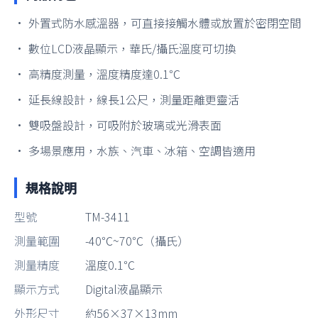
• 外置式防水感溫器，可直接接觸水體或放置於密閉空間
• 數位LCD液晶顯示，華氏/攝氏溫度可切換
• 高精度測量，溫度精度達0.1℃
• 延長線設計，線長1公尺，測量距離更靈活
• 雙吸盤設計，可吸附於玻璃或光滑表面
• 多場景應用，水族、汽車、冰箱、空調皆適用
規格說明
型號
TM-3411
測量範圍
-40℃~70℃（攝氏）
測量精度
溫度0.1℃
顯示方式
Digital液晶顯示
外形尺寸
約56×37×13mm