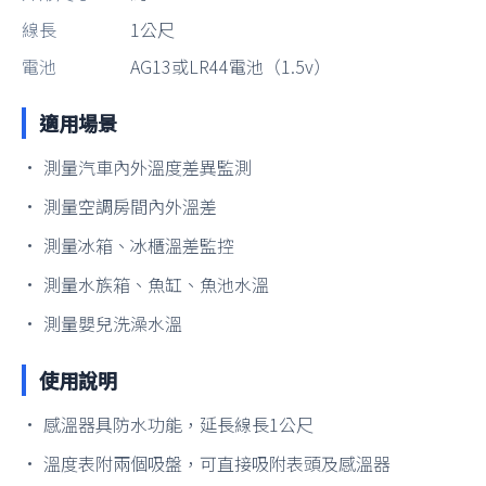
線長
1公尺
電池
AG13或LR44電池（1.5v）
適用場景
• 測量汽車內外溫度差異監測
• 測量空調房間內外溫差
• 測量冰箱、冰櫃溫差監控
• 測量水族箱、魚缸、魚池水溫
• 測量嬰兒洗澡水溫
使用說明
• 感溫器具防水功能，延長線長1公尺
• 溫度表附兩個吸盤，可直接吸附表頭及感溫器