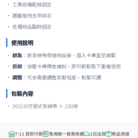
• 工業設備配線固定
• 園藝植物支架綁定
• 各種物品臨時固定
使用說明
•
綁紮
：將束線帶穿過物品後，插入卡榫直至鎖緊
•
拆卸
：按壓卡榫釋放機制，即可輕鬆取下重複使用
•
調整
：可依需要調整束緊程度，鬆緊可調
包裝內容
• 30公分可退式束線帶 × 100條
7-11 貨到付款
免用統一發票收據
2日出貨
新品保證