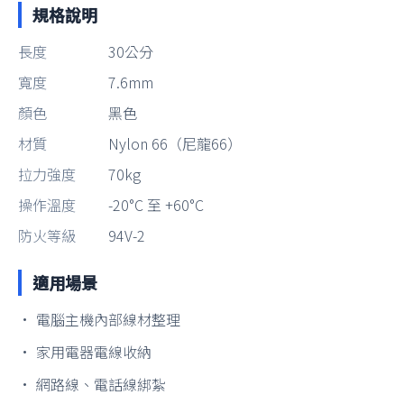
規格說明
長度
30公分
寬度
7.6mm
顏色
黑色
材質
Nylon 66（尼龍66）
拉力強度
70kg
操作溫度
-20°C 至 +60°C
防火等級
94V-2
適用場景
• 電腦主機內部線材整理
• 家用電器電線收納
• 網路線、電話線綁紮