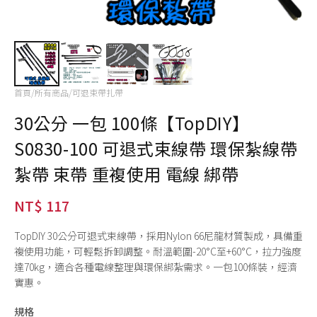
首頁
/
所有商品
/
可退束帶扎帶
30公分 一包 100條【TopDIY】
S0830-100 可退式束線帶 環保紮線帶
紮帶 束帶 重複使用 電線 綁帶
NT$ 117
TopDIY 30公分可退式束線帶，採用Nylon 66尼龍材質製成，具備重
複使用功能，可輕鬆拆卸調整。耐溫範圍-20°C至+60°C，拉力強度
達70kg，適合各種電線整理與環保綁紮需求。一包100條裝，經濟
實惠。
規格