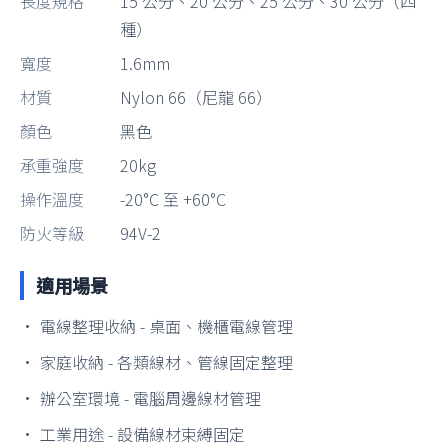
長度規格
15 公分、20 公分、25 公分、30 公分（四
種）
寬度
1.6mm
材質
Nylon 66（尼龍 66）
顏色
黑色
承重強度
20kg
操作溫度
-20°C 至 +60°C
防火等級
94V-2
適用場景
• 電線整理收納 - 桌面、機櫃電線管理
• 家庭收納 - 各類線材、管線固定整理
• 辦公室環境 - 電腦周邊線材管理
• 工業用途 - 設備線材束縛固定