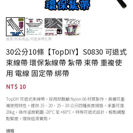
首頁
/
所有商品
/
可退束帶扎帶
30公分10條【TopDIY】S0830 可退式
束線帶 環保紮線帶 紮帶 束帶 重複使
用 電線 固定帶 綁帶
NT$ 10
TopDIY 可退式束線帶，採用耐酸鹼 Nylon 66 材質製作，具備可重
複使用特性。提供 15、20、25、30 公分四種長度規格，承重可達
20kg，操作溫度範圍 -20°C 至 +60°C。特殊可退式設計，輕鬆調整
鬆緊度，環保經濟實用。
規格