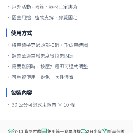
• 戶外活動 - 帳篷、器材固定綁紮
• 園藝用途 - 植物支撐、藤蔓固定
使用方式
• 將束線帶穿過頭部扣環，形成束縛圈
• 調整至適當鬆緊度後拉緊固定
• 需要鬆開時，按壓扣環即可退式調整
• 可重複使用，避免一次性浪費
包裝內容
• 30 公分可退式束線帶 × 10 條
7-11 貨到付款
免用統一發票收據
2日出貨
新品保證