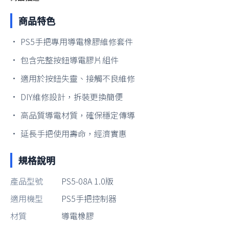
商品特色
• PS5手把專用導電橡膠維修套件
• 包含完整按鈕導電膠片組件
• 適用於按鈕失靈、接觸不良維修
• DIY維修設計，拆裝更換簡便
• 高品質導電材質，確保穩定傳導
• 延長手把使用壽命，經濟實惠
規格說明
產品型號
PS5-08A 1.0版
適用機型
PS5手把控制器
材質
導電橡膠