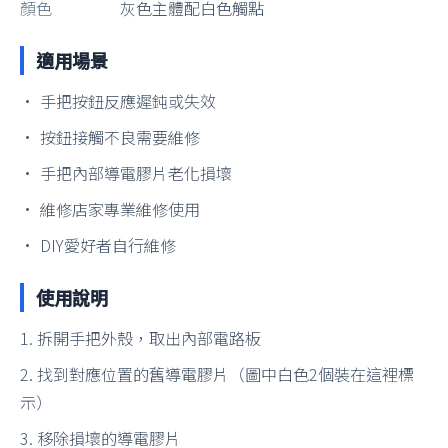
顏色
灰色主體配白色觸點
適用場景
• 手把按鈕反應遲鈍或失效
• 按鈕接觸不良需要維修
• 手把內部導電膠片老化損壞
• 維修店家專業維修使用
• DIY愛好者自行維修
使用說明
1. 拆開手把外殼，取出內部電路板
2. 找到對應位置的舊導電膠片（圖中白色2個裝在這裡標
示）
3. 移除損壞的導電膠片