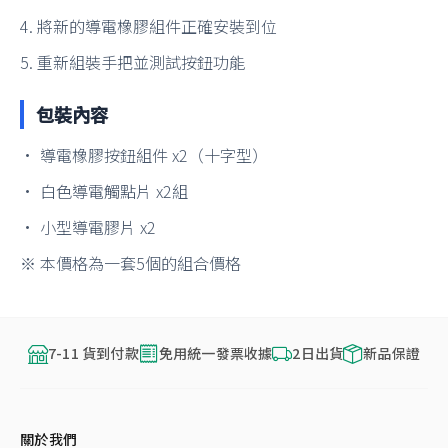
4. 將新的導電橡膠組件正確安裝到位
5. 重新組裝手把並測試按鈕功能
包裝內容
• 導電橡膠按鈕組件 x2（十字型）
• 白色導電觸點片 x2組
• 小型導電膠片 x2
※ 本價格為一套5個的組合價格
7-11 貨到付款
免用統一發票收據
2日出貨
新品保證
關於我們