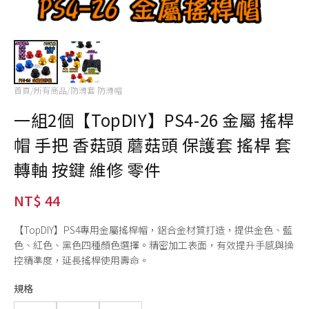
首頁
/
所有商品
/
防滑套 防滑帽
一組2個【TopDIY】PS4-26 金屬 搖桿
帽 手把 香菇頭 蘑菇頭 保護套 搖桿 套
轉軸 按鍵 維修 零件
NT$ 44
【TopDIY】PS4專用金屬搖桿帽，鋁合金材質打造，提供金色、藍
色、紅色、黑色四種顏色選擇。精密加工表面，有效提升手感與操
控精準度，延長搖桿使用壽命。
規格