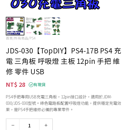
首頁
/
所有商品
/
PS4
JDS-030【TopDIY】PS4-17B PS4 充
電 三角板 呼吸燈 主板 12pin 手把 維
修 零件 USB
NT$ 28
有現貨
PS4手把專用USB充電三角板，12pin接口設計，適用於JDM-
030/JDS-030型號。綠色電路板配置呼吸燈功能，提供穩定充電效
果，是PS4手把維修必備的專業零件。
−
+
數量