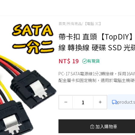
首頁
/
所有商品
/
【電腦 3C】
帶卡扣 直頭【TopDIY】P
線 轉換線 硬碟 SSD 光
NT$ 19
有現貨
PC-17 SATA電源線1分2轉接線，採
配金屬卡扣固定機制，適用於電腦主機硬
−
+
product.
數量
加入購物車