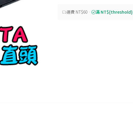
運費 NT$60
・
滿 NT${threshold