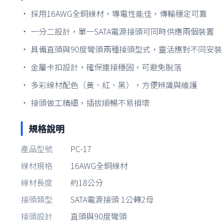
• 採用16AWG全銅線材，導電性能佳，傳輸穩定可靠
• 一分二設計，單一SATA電源接頭可同時供應兩個裝置
• 具備直頭與90度彎頭兩種接頭型式，靈活應對不同安
• 金屬卡扣設計，確保連接穩固，可避免脫落
• 多彩線材配色（黃、紅、黑），方便辨識與維護
• 接頭做工精細，插拔順暢不易損壞
規格說明
產品型號
PC-17
線材規格
16AWG全銅線材
線材長度
約18公分
接頭類型
SATA電源接頭 1公轉2母
接頭設計
直頭與90度彎頭