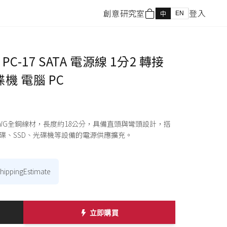
創意研究室
登入
EN
中
C-17 SATA 電源線 1分2 轉接
碟機 電腦 PC
用16AWG全銅線材，長度約18公分，具備直頭與彎頭設計，搭
碟、SSD、光碟機等設備的電源供應擴充。
shippingEstimate
立即購買