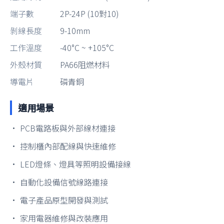
端子數
2P-24P (10對10)
剝線長度
9-10mm
工作溫度
-40°C ~ +105°C
外殼材質
PA66阻燃材料
導電片
磷青銅
適用場景
• PCB電路板與外部線材連接
• 控制櫃內部配線與快速維修
• LED燈條、燈具等照明設備接線
• 自動化設備信號線路連接
• 電子產品原型開發與測試
• 家用電器維修與改裝應用