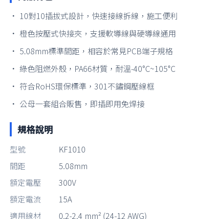
• 10對10插拔式設計，快速接線拆線，施工便利
• 橙色按壓式快接夾，支援軟導線與硬導線通用
• 5.08mm標準間距，相容於常見PCB端子規格
• 綠色阻燃外殼，PA66材質，耐溫-40°C~105°C
• 符合RoHS環保標準，301不鏽鋼壓線框
• 公母一套組合販售，即插即用免焊接
規格說明
型號
KF1010
間距
5.08mm
額定電壓
300V
額定電流
15A
適用線材
0.2-2.4 mm² (24-12 AWG)