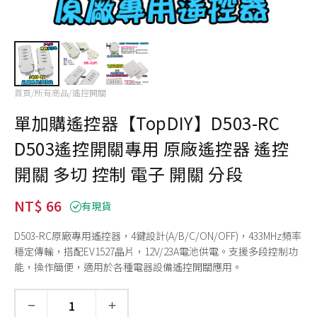
首頁
/
所有商品
/
遙控開關
單加購遙控器【TopDIY】D503-RC
D503遙控開關專用 原廠遙控器 遙控
開關 多切 控制 電子 開關 分段
NT$ 66
有現貨
D503-RC原廠專用遙控器，4鍵設計(A/B/C/ON/OFF)，433MHz頻率
穩定傳輸，搭配EV1527晶片，12V/23A電池供電。支援多段控制功
能，操作簡便，適用於各種電器設備遙控開關應用。
−
+
數量