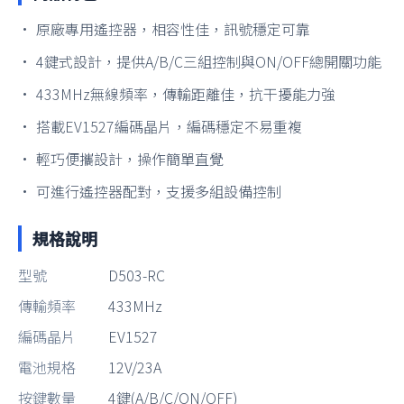
• 原廠專用遙控器，相容性佳，訊號穩定可靠
• 4鍵式設計，提供A/B/C三組控制與ON/OFF總開關功能
• 433MHz無線頻率，傳輸距離佳，抗干擾能力強
• 搭載EV1527編碼晶片，編碼穩定不易重複
• 輕巧便攜設計，操作簡單直覺
• 可進行遙控器配對，支援多組設備控制
規格說明
型號
D503-RC
傳輸頻率
433MHz
編碼晶片
EV1527
電池規格
12V/23A
按鍵數量
4鍵(A/B/C/ON/OFF)