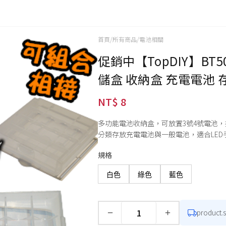
首頁
/
所有商品
/
電池相關
促銷中【TopDIY】BT50
儲盒 收納盒 充電電池 存
NT$ 8
多功能電池收納盒，可放置3號4號電池
分類存放充電電池與一般電池，適合LE
規格
白色
綠色
藍色
−
+
product.
數量