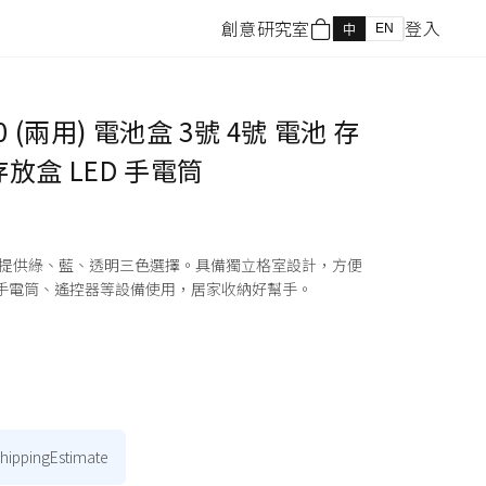
創意研究室
登入
EN
中
 (兩用) 電池盒 3號 4號 電池 存
放盒 LED 手電筒
，提供綠、藍、透明三色選擇。具備獨立格室設計，方便
D手電筒、遙控器等設備使用，居家收納好幫手。
shippingEstimate