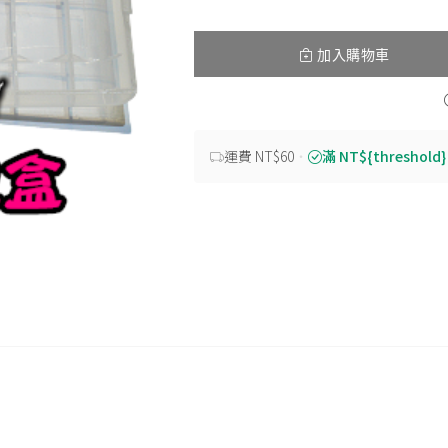
加入購物車
運費 NT$60
・
滿 NT${threshold