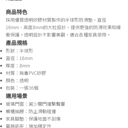
商品特色
採用優質透明矽膠材質製作的半球形防滑墊，直徑
16mm、高度8mm的大粒設計，提供更強的防滑效果和緩
衝保護。透明設計不影響美觀，適合各種家具使用。
產品規格
形狀：半球形
直徑：16mm
厚度：8mm
材質：無毒PVC矽膠
顏色：透明
包裝：一張36個
適用場景
玻璃門窗：減少關門撞擊聲響
櫥櫃抽屜：防止滑動碰撞
家具腳墊：保護地面不刮傷
電器底座：增加穩定性