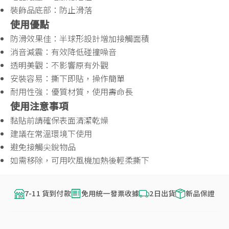
裝飾品底部：防止滑落
使用優點
防滑效果佳：半球形設計增加接觸面積
消音減震：有效降低碰撞噪音
透明美觀：不影響原有外觀
安裝容易：撕下即貼，操作簡單
耐用性強：優質材質，使用壽命長
使用注意事項
黏貼前請確保表面清潔乾燥
建議在常溫環境下使用
避免接觸尖銳物品
如需移除，可用吹風機加熱後輕柔撕下
7-11 貨到付款
免用統一發票收據
2日出貨
新品保證