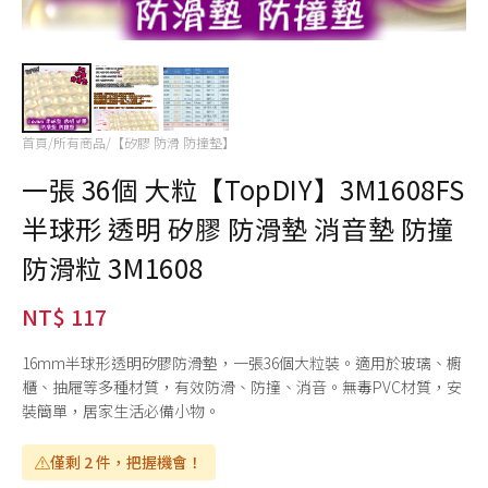
首頁
/
所有商品
/
【矽膠 防滑 防撞墊】
一張 36個 大粒【TopDIY】3M1608FS
半球形 透明 矽膠 防滑墊 消音墊 防撞
防滑粒 3M1608
NT$ 117
16mm半球形透明矽膠防滑墊，一張36個大粒裝。適用於玻璃、櫥
櫃、抽屜等多種材質，有效防滑、防撞、消音。無毒PVC材質，安
裝簡單，居家生活必備小物。
僅剩 2 件，把握機會！